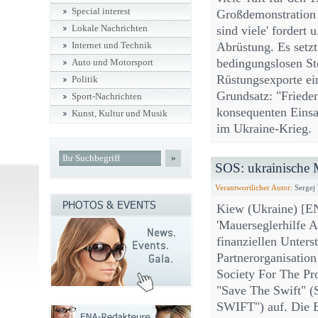
Special interest
Großdemonstration 
Lokale Nachrichten
sind viele' fordert 
Abrüstung. Es setzt
Internet und Technik
bedingungslosen St
Auto und Motorsport
Rüstungsexporte ei
Politik
Grundsatz: "Friede
Sport-Nachrichten
konsequenten Einsa
Kunst, Kultur und Musik
im Ukraine-Krieg
»
SOS: ukrainische 
Verantwortlicher Autor:
Sergej
Kiew (Ukraine) [E
'Mauerseglerhilfe Ap
finanziellen Unters
Partnerorganisation
Society For The Pr
"Save The Swift"
SWIFT") auf. Die 