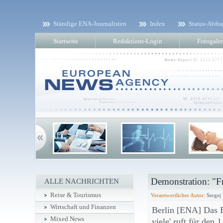
Ständige ENA-Journalisten
Index
Status-Abfra
Startseite
Redaktions-Login
Fotogaler
Demonstration: "Fr
ALLE NACHRICHTEN
Reise & Tourismus
Verantwortlicher Autor:
Sergej
Wirtschaft und Finanzen
Berlin [ENA] Das B
Mixed News
viele' ruft für den 