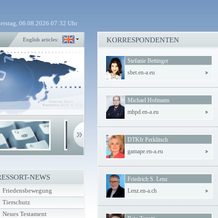
erstag, 06.08.2026 07:32 Uhr
KORRESPONDENTEN
English articles:
Stefanie Bettinger
sbet.en-a.eu
Michael Hofmann
mhpd.en-a.eu
DTKfr Perklitsch
gamape.en-a.eu
RESSORT-NEWS
Friedrich S. Lenz
Friedensbewegung
Lenz.en-a.ch
Tierschutz
Neues Testament