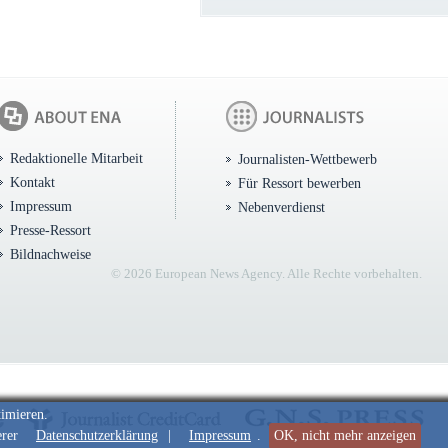
Redaktionelle Mitarbeit
Journalisten-Wettbewerb
Kontakt
Für Ressort bewerben
Impressum
Nebenverdienst
Presse-Ressort
Bildnachweise
© 2026 European News Agency. Alle Rechte vorbehalten.
timieren.
erer
Datenschutzerklärung
|
Impressum
.
OK, nicht mehr anzeigen