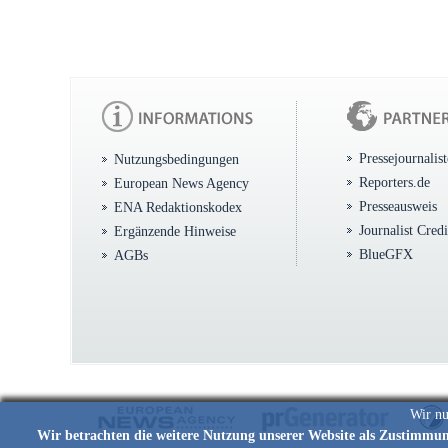
Pressejournalis
Nutzungsbedingungen
Reporters.de
European News Agency
Presseausweis
ENA Redaktionskodex
Journalist Cred
Ergänzende Hinweise
BlueGFX
AGBs
Wir nu
Wir betrachten die weitere Nutzung unserer Website als Zustimmu