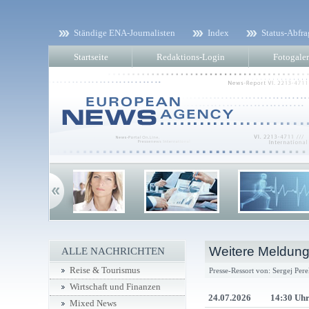
Ständige ENA-Journalisten
Index
Status-Abfra
Startseite
Redaktions-Login
Fotogaler
Weitere Meldung
ALLE NACHRICHTEN
Reise & Tourismus
Presse-Ressort von: Sergej Per
Wirtschaft und Finanzen
24.07.2026
14:30 Uh
Mixed News