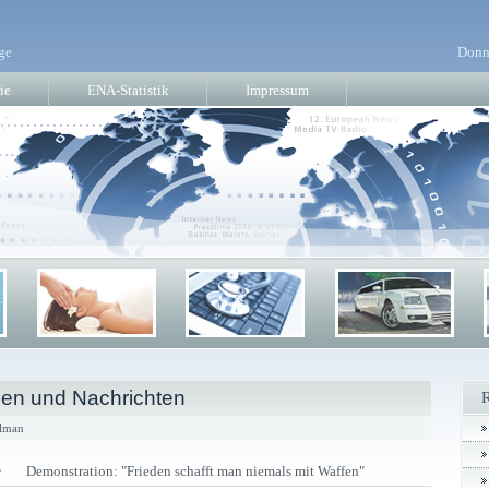
ge
Donn
ie
ENA-Statistik
Impressum
en und Nachrichten
elman
r
Demonstration: "Frieden schafft man niemals mit Waffen"