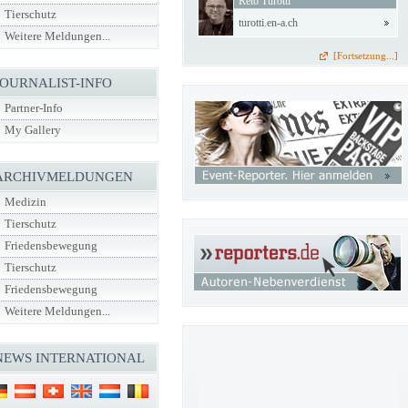
Reto Turotti
Tierschutz
turotti.en-a.ch
Weitere Meldungen...
[Fortsetzung...]
JOURNALIST-INFO
Partner-Info
My Gallery
ARCHIVMELDUNGEN
Medizin
Tierschutz
Friedensbewegung
Tierschutz
Friedensbewegung
Weitere Meldungen...
NEWS INTERNATIONAL