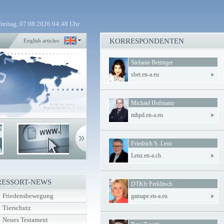
Freitag, 07.08.2026 04:48 Uhr
KORRESPONDENTEN
English articles:
Stefanie Bettinger
sbet.en-a.eu
Michael Hofmann
mhpd.en-a.eu
Friedrich S. Lenz
Lenz.en-a.ch
RESSORT-NEWS
DTKfr Perklitsch
Friedensbewegung
gamape.en-a.eu
Tierschutz
Neues Testament