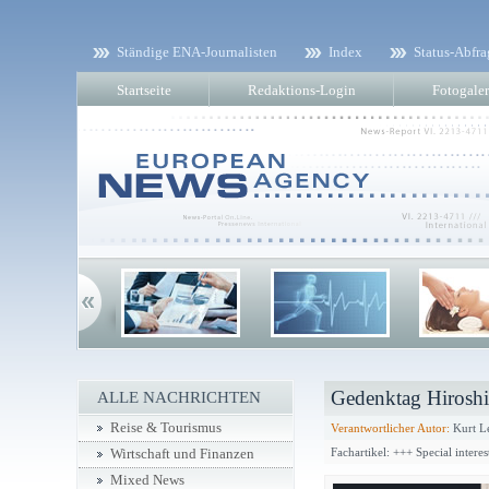
Ständige ENA-Journalisten
Index
Status-Abfra
Startseite
Redaktions-Login
Fotogaler
Gedenktag Hirosh
ALLE NACHRICHTEN
Reise & Tourismus
Verantwortlicher Autor:
Kurt L
Fachartikel: +++ Special intere
Wirtschaft und Finanzen
Mixed News