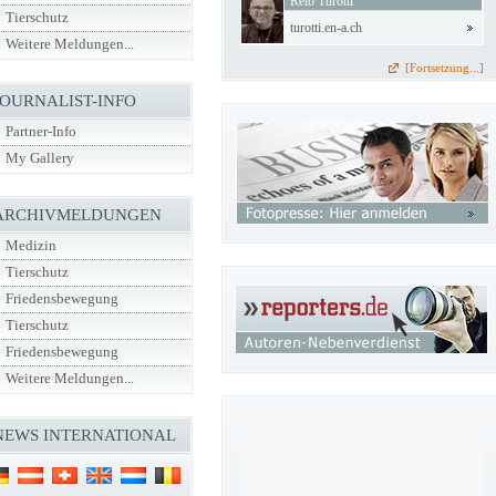
Reto Turotti
Tierschutz
turotti.en-a.ch
Weitere Meldungen...
[Fortsetzung...]
JOURNALIST-INFO
Partner-Info
My Gallery
ARCHIVMELDUNGEN
Medizin
Tierschutz
Friedensbewegung
Tierschutz
Friedensbewegung
Weitere Meldungen...
NEWS INTERNATIONAL