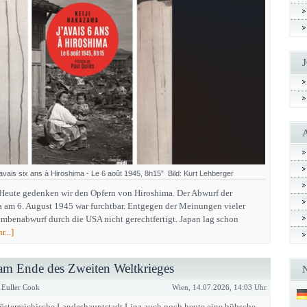
avais six ans à Hiroshima - Le 6 août 1945, 8h15” Bild: Kurt Lehberger
Heute gedenken wir den Opfern von Hiroshima. Der Abwurf der
am 6. August 1945 war furchtbar. Entgegen der Meinungen vieler
benabwurf durch die USA nicht gerechtfertigt. Japan lag schon
...]
am Ende des Zweiten Weltkrieges
 Euller Cook
Wien, 14.07.2026, 14:03 Uhr
österreichische Landeshauptstadt Linz auch noch heute eine hübsche