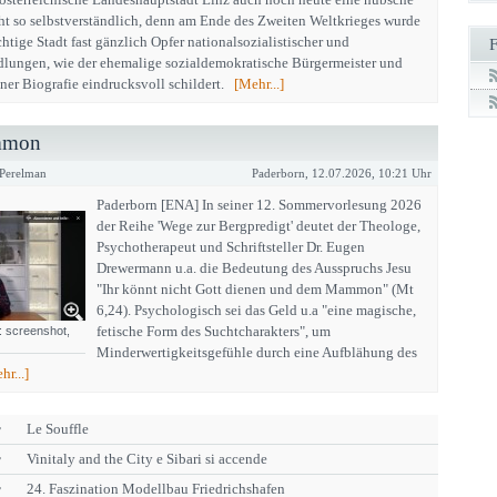
nicht so selbstverständlich, denn am Ende des Zweiten Weltkrieges wurde
chtige Stadt fast gänzlich Opfer nationalsozialistischer und
dlungen, wie der ehemalige sozialdemokratische Bürgermeister und
einer Biografie eindrucksvoll schildert.
[Mehr...]
ammon
 Perelman
Paderborn, 12.07.2026, 10:21 Uhr
Paderborn [ENA] In seiner 12. Sommervorlesung 2026
der Reihe 'Wege zur Bergpredigt' deutet der Theologe,
Psychotherapeut und Schriftsteller Dr. Eugen
Drewermann u.a. die Bedeutung des Ausspruchs Jesu
"Ihr könnt nicht Gott dienen und dem Mammon" (Mt
6,24). Psychologisch sei das Geld u.a "eine magische,
fetische Form des Suchtcharakters", um
 screenshot,
Minderwertigkeitsgefühle durch eine Aufblähung des
hr...]
r
Le Souffle
r
Vinitaly and the City e Sibari si accende
r
24. Faszination Modellbau Friedrichshafen