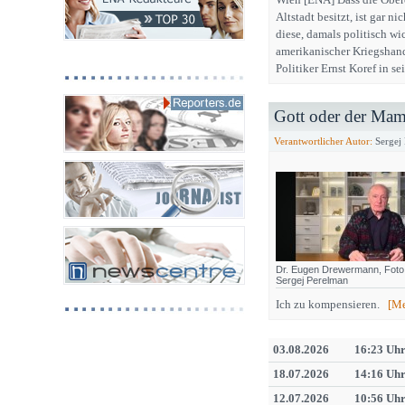
Altstadt besitzt, ist gar 
diese, damals politisch wi
amerikanischer Kriegshan
Politiker Ernst Koref in s
Gott oder der M
Verantwortlicher Autor:
Sergej
Dr. Eugen Drewermann, Foto:
Sergej Perelman
Ich zu kompensieren.
[Me
03.08.2026
16:23 Uh
18.07.2026
14:16 Uh
12.07.2026
10:56 Uh