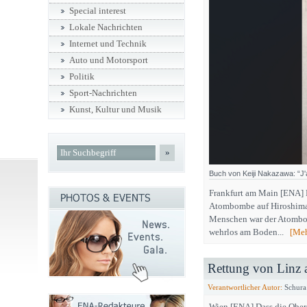
Special interest
Lokale Nachrichten
Internet und Technik
Auto und Motorsport
Politik
Sport-Nachrichten
Kunst, Kultur und Musik
»
Buch von Keiji Nakazawa: “J'
Frankfurt am Main [ENA] 
Atombombe auf Hiroshima 
Menschen war der Atombom
wehrlos am Boden...
[Mehr
Rettung von Linz 
Verantwortlicher Autor:
Schura
Wien [ENA] Dass die Ober