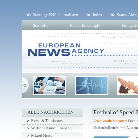
Ständige ENA-Journalisten
Index
Status-Abfra
Startseite
Redaktions-Login
Fotogaler
Festival of Speed 
ALLE NACHRICHTEN
Reise & Tourismus
Verantwortlicher Autor:
Erich 
Nachricht/Bericht: +++ Auto u
Wirtschaft und Finanzen
Mixed News