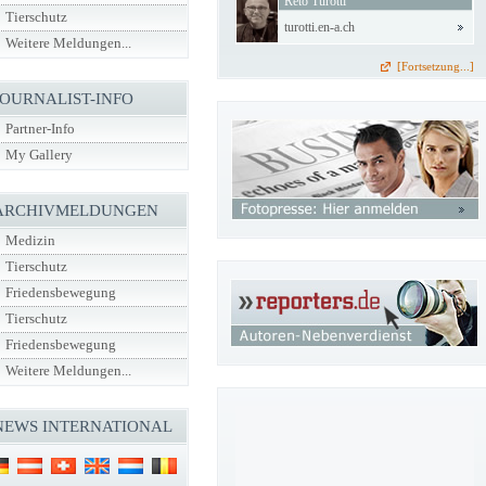
Reto Turotti
Tierschutz
turotti.en-a.ch
Weitere Meldungen...
[Fortsetzung...]
JOURNALIST-INFO
Partner-Info
My Gallery
ARCHIVMELDUNGEN
Medizin
Tierschutz
Friedensbewegung
Tierschutz
Friedensbewegung
Weitere Meldungen...
NEWS INTERNATIONAL