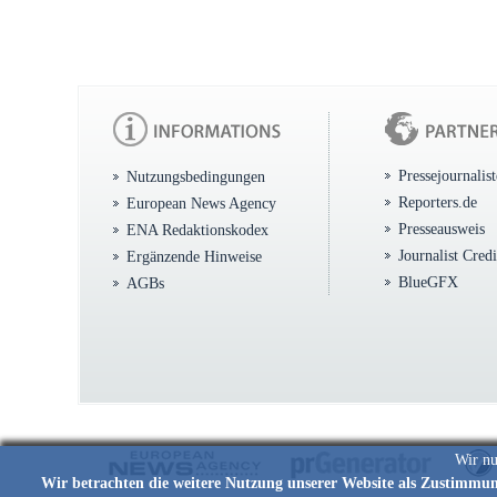
Pressejournalis
Nutzungsbedingungen
Reporters.de
European News Agency
Presseausweis
ENA Redaktionskodex
Journalist Cred
Ergänzende Hinweise
BlueGFX
AGBs
Wir nu
Wir betrachten die weitere Nutzung unserer Website als Zustimmu