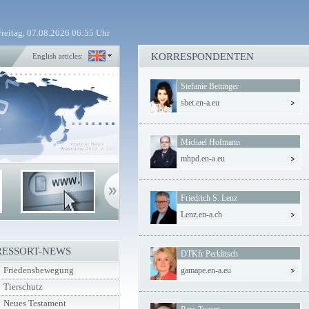
Freitag, 07.08.2026 06:55 Uhr
KORRESPONDENTEN
English articles:
Stefanie Bettinger
sbet.en-a.eu
Michael Hofmann
mhpd.en-a.eu
Friedrich S. Lenz
Lenz.en-a.ch
RESSORT-NEWS
DTKfr Perklitsch
Friedensbewegung
gamape.en-a.eu
Tierschutz
Neues Testament