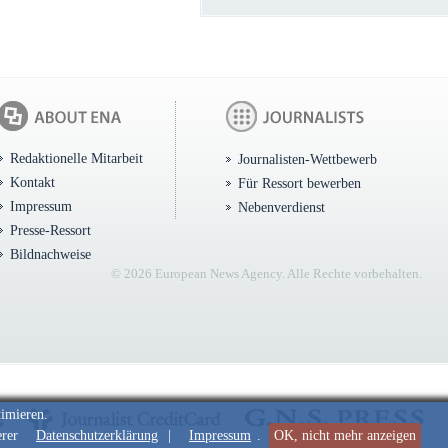
Redaktionelle Mitarbeit
Journalisten-Wettbewerb
Kontakt
Für Ressort bewerben
Impressum
Nebenverdienst
Presse-Ressort
Bildnachweise
© 2026 European News Agency. Alle Rechte vorbehalten.
timieren.
erer
Datenschutzerklärung
|
Impressum
.
OK, nicht mehr anzeigen