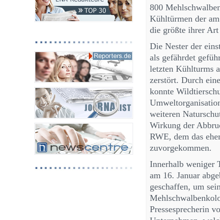
800 Mehlschwalben
Kühltürmen der am
die größte ihrer Ar
Die Nester der eins
als gefährdet gefü
letzten Kühlturms 
zerstört. Durch ei
konnte Wildtiersch
Umweltorganisatio
weiteren Naturschu
Wirkung der Abbruc
RWE, dem das ehem
zuvorgekommen.
Innerhalb weniger T
am 16. Januar abg
geschaffen, um sein
Mehlschwalbenkolon
Pressesprecherin vo