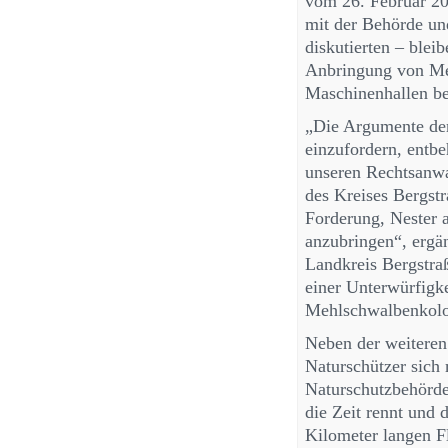
vom 26. Februar 20
mit der Behörde u
diskutierten – blei
Anbringung von Me
Maschinenhallen be
„Die Argumente de
einzufordern, entb
unseren Rechtsanwa
des Kreises Bergstr
Forderung, Nester
anzubringen“, ergän
Landkreis Bergstraß
einer Unterwürfigk
Mehlschwalbenkolo
Neben der weiteren
Naturschützer sich
Naturschutzbehörd
die Zeit rennt und
Kilometer langen Fl