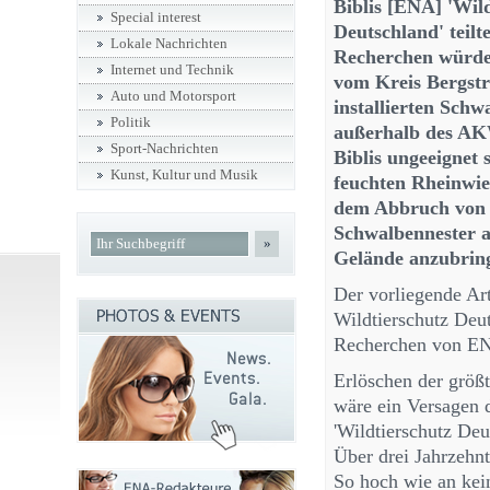
Biblis [ENA] 'Wil
Special interest
Deutschland' teilt
Lokale Nachrichten
Recherchen würden
Internet und Technik
vom Kreis Bergs
Auto und Motorsport
installierten Sch
Politik
außerhalb des AK
Sport-Nachrichten
Biblis ungeeignet 
Kunst, Kultur und Musik
feuchten Rheinwie
dem Abbruch von
Schwalbennester 
»
Gelände anzubring
Der vorliegende Art
Wildtierschutz Deu
Recherchen von E
Erlöschen der größ
wäre ein Versagen 
'Wildtierschutz Deu
Über drei Jahrzehn
So hoch wie an kei