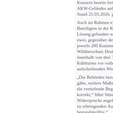
Konzern bereits fre
AKW-Geländes aufges
Stand 25.03.2026, 
Auch im Rahmen ein
Beteiligten in der 
Lösung gefunden we
zwei, gegenüber d
jeweils 200 Kunstne
Wildtierschutz Deu
innerhalb von drei 
Kühlturms vor volle
aufschiebenden Wir
„Die Behörden beru
gäbe, weitere Maß
die vertiefende Be
korrekt,“ führt St
Widerspruchs ange
zu erbringenden Au
bestandskräftig.“