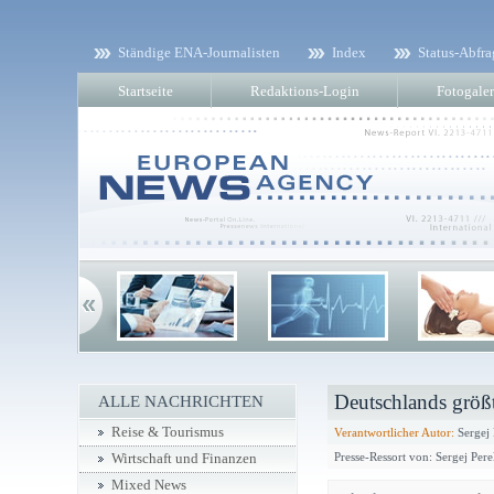
Ständige ENA-Journalisten
Index
Status-Abfra
Startseite
Redaktions-Login
Fotogaler
Deutschlands größ
ALLE NACHRICHTEN
Reise & Tourismus
Verantwortlicher Autor:
Sergej
Presse-Ressort von: Sergej Per
Wirtschaft und Finanzen
Mixed News