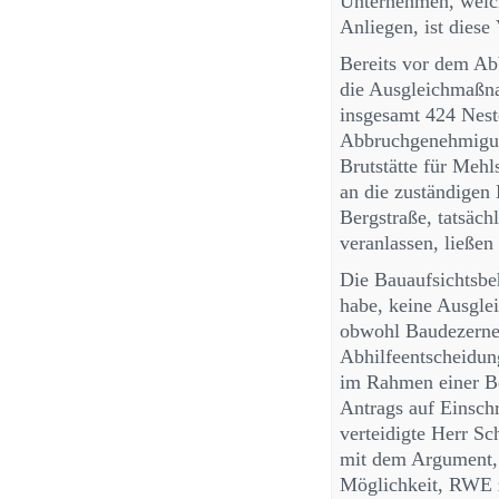
Unternehmen, welch
Anliegen, ist diese
Bereits vor dem Ab
die Ausgleichmaßn
insgesamt 424 Nest
Abbruchgenehmigun
Brutstätte für Meh
an die zuständigen
Bergstraße, tatsä
veranlassen, ließen 
Die Bauaufsichtsbe
habe, keine Ausgle
obwohl Baudezernen
Abhilfeentscheidu
im Rahmen einer Be
Antrags auf Einsc
verteidigte Herr S
mit dem Argument, 
Möglichkeit, RWE z