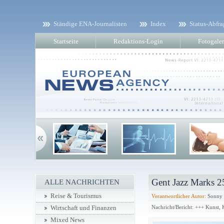
Ständige ENA-Journalisten
Index
Status-Abfra
Startseite
Redaktions-Login
Fotogaler
Gent Jazz Marks 2
ALLE NACHRICHTEN
Reise & Tourismus
Verantwortlicher Autor:
Sonny P
Nachricht/Bericht: +++ Kunst,
Wirtschaft und Finanzen
Mixed News