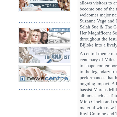
allows visitors to 
become one of the f
welcomes major nam
Suzanne Vega and Jo
Selah Sue & The G
Her Magnificent Se
throughout the fest
Bijloke into a live
A central theme of t
centenary of Miles
to shape contempora
to the legendary tr
performances that h
ongoing impact. A 
bassist Marcus Mill
albums such as Tut
Mino Cinelu and tru
material with new i
Ravi Coltrane and 